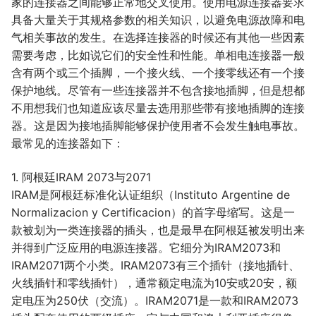
家的连接器之间能够正常地交叉使用。使用电源连接器要求
具备大量关于其规格参数的相关知识，以避免电源故障和电
气相关事故的发生。在选择连接器的时候还有其他一些因素
需要考虑，比如说它们的安全性和性能。单相电连接器一般
含有两个或三个插脚，一个接火线、一个接零线还有一个接
保护地线。尽管有一些连接器并不包含接地插脚，但是想都
不用想我们也知道应该尽量去选用那些带有接地插脚的连接
器。这是因为接地插脚能够保护使用者不会发生触电事故。
最常见的连接器如下：
1. 阿根廷IRAM 2073与2071
IRAM是阿根廷标准化认证组织（Instituto Argentine de
Normalizacion y Certificacion）的首字母缩写。这是一
款被划为一类连接器的插头，也是最早在阿根廷被发明出来
并得到广泛应用的电源连接器。它细分为IRAM2073和
IRAM2071两个小类。IRAM2073有三个插针（接地插针、
火线插针和零线插针），通常额定电流为10安或20安，额
定电压为250伏（交流）。IRAM2071是一款和IRAM2073